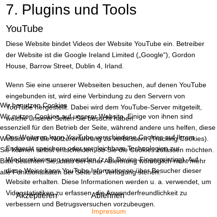
7. Plugins und Tools
YouTube
Diese Website bindet Videos der Website YouTube ein. Betreiber
der Website ist die Google Ireland Limited („Google“), Gordon
House, Barrow Street, Dublin 4, Irland.
Wenn Sie eine unserer Webseiten besuchen, auf denen YouTube
eingebunden ist, wird eine Verbindung zu den Servern von
Wir benutzen Cookies
YouTube hergestellt. Dabei wird dem YouTube-Server mitgeteilt,
Wir nutzen Cookies auf unserer Website. Einige von ihnen sind
welche unserer Seiten Sie besucht haben.
essenziell für den Betrieb der Seite, während andere uns helfen, diese
Des Weiteren kann YouTube verschiedene Cookies auf Ihrem
Website und die Nutzererfahrung zu verbessern (Tracking Cookies).
Endgerät speichern oder vergleichbare Technologien zur
Sie können selbst entscheiden, ob Sie die Cookies zulassen möchten.
Wiedererkennung verwenden (z. B. Device-Fingerprinting). Auf
Bitte beachten Sie, dass bei einer Ablehnung womöglich nicht mehr
diese Weise kann YouTube Informationen über Besucher dieser
alle Funktionalitäten der Seite zur Verfügung stehen.
Website erhalten. Diese Informationen werden u. a. verwendet, um
Videostatistiken zu erfassen, die Anwenderfreundlichkeit zu
Akzeptieren
Ablehnen
verbessern und Betrugsversuchen vorzubeugen.
Impressum