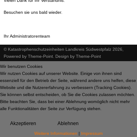
Vielen Dank für Ihr Verständnis.
Besuchen sie uns bald wieder.
Ihr Administratorenteam
© Katastrophenschutzeinheiten Landkreis Südwestpfalz 2026,
Powered by
Theme-Point
. Design by
Theme-Point
Wir benutzen Cookies
Wir nutzen Cookies auf unserer Website. Einige von ihnen sind
essenziell für den Betrieb der Seite, während andere uns helfen, diese
Website und die Nutzererfahrung zu verbessern (Tracking Cookies).
Sie können selbst entscheiden, ob Sie die Cookies zulassen möchten.
Bitte beachten Sie, dass bei einer Ablehnung womöglich nicht mehr
alle Funktionalitäten der Seite zur Verfügung stehen.
Akzeptieren
Ablehnen
Weitere Informationen
|
Impressum